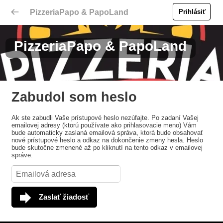
PizzeriaPapo & PapoLand
Prihlásiť
PizzeriaPapo & PapoLand
Zabudol som heslo
Ak ste zabudli Vaše prístupové heslo nezúfajte. Po zadaní Vašej
emailovej adresy (ktorú používate ako prihlasovacie meno) Vám
bude automaticky zaslaná emailová správa, ktorá bude obsahovať
nové prístupové heslo a odkaz na dokončenie zmeny hesla. Heslo
bude skutočne zmenené až po kliknutí na tento odkaz v emailovej
správe.
Zaslať žiadosť