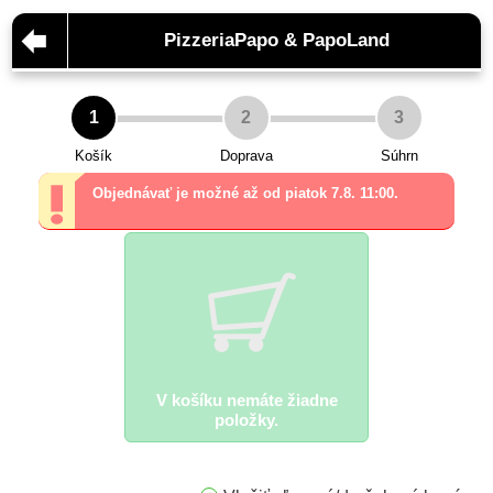
PizzeriaPapo & PapoLand
1
2
3
Košík
Doprava
Súhrn
Objednávať je možné až od piatok 7.8. 11:00.
V košíku nemáte žiadne
položky.